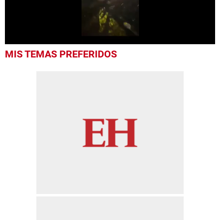
0
MIS TEMAS PREFERIDOS
seconds
of
30
seconds