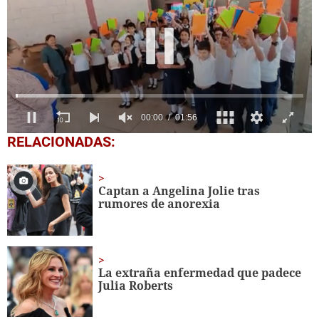
0
RELACIONADAS:
seconds
of
1
minute,
Captan a Angelina Jolie tras
56
rumores de anorexia
seconds
La extraña enfermedad que padece
Julia Roberts