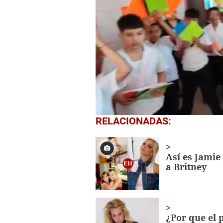
0
RELACIONADAS:
seconds
of
1
minute,
Así es Jamie
56
a Britney
seconds
Volume
0%
¿Por que el 