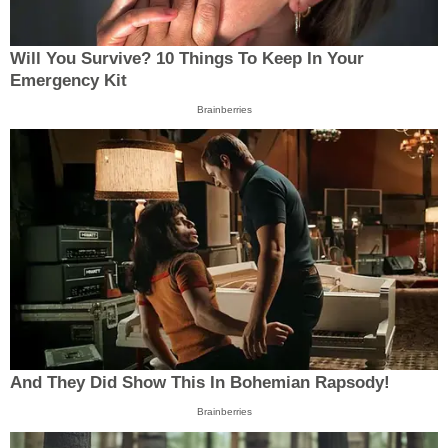
Will You Survive? 10 Things To Keep In Your
Emergency Kit
Brainberries
And They Did Show This In Bohemian Rapsody!
Brainberries