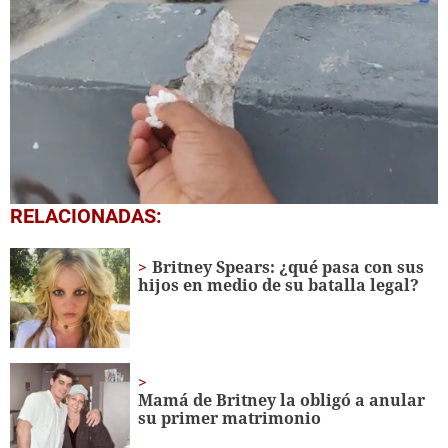
0
RELACIONADAS:
seconds
of
1
Britney Spears: ¿qué pasa con sus
minute,
hijos en medio de su batalla legal?
28
seconds
Mamá de Britney la obligó a anular
su primer matrimonio