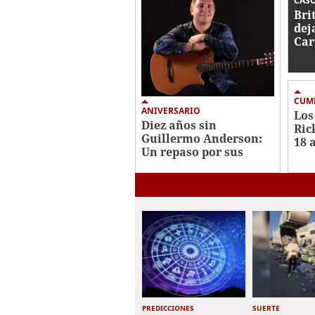
CAS
Bri
dej
Car
202
des
CUM
ANIVERSARIO
Los
Diez años sin
Ric
Guillermo Anderson:
18 
Un repaso por sus
par
mejores canciones
PREDICCIONES
SUERTE