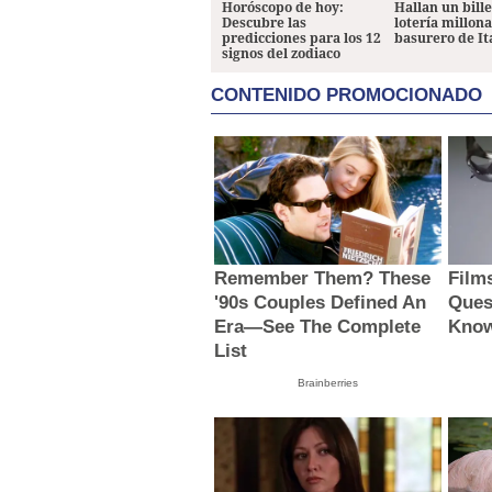
Horóscopo de hoy:
Hallan un bill
Descubre las
lotería millon
predicciones para los 12
basurero de It
signos del zodiaco
CONTENIDO PROMOCIONADO
Remember Them? These
Film
'90s Couples Defined An
Ques
Era—See The Complete
Know
List
Brainberries