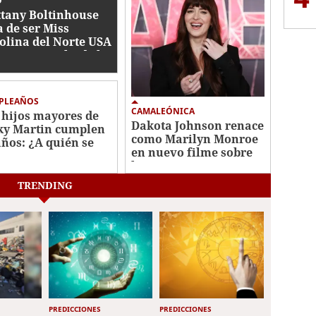
O
ttany Boltinhouse
a de ser Miss
olina del Norte USA
6: esto se sabe de la
titución
PLEAÑOS
CAMALEÓNICA
 hijos mayores de
Dakota Johnson renace
ky Martin cumplen
como Marilyn Monroe
años: ¿A quién se
en nuevo filme sobre
ecen?
la actriz
TRENDING
PREDICCIONES
PREDICCIONES