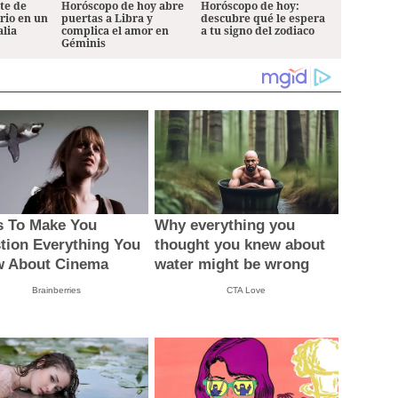
ete de
Horóscopo de hoy abre
Horóscopo de hoy:
ario en un
puertas a Libra y
descubre qué le espera
alia
complica el amor en
a tu signo del zodiaco
Géminis
s To Make You
Why everything you
tion Everything You
thought you knew about
 About Cinema
water might be wrong
Brainberries
CTA Love