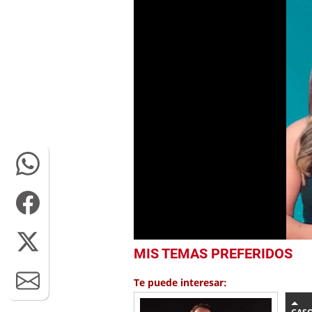
0
MIS TEMAS PREFERIDOS
seconds
of
42
Te puede interesar:
seconds
Volume
0%