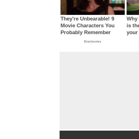
They're Unbearable! 9
Why 
Movie Characters You
is th
Probably Remember
your
Brainberries