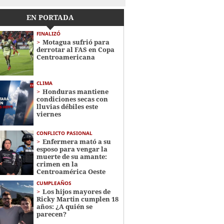
EN PORTADA
FINALIZÓ
Motagua sufrió para
derrotar al FAS en Copa
Centroamericana
CLIMA
Honduras mantiene
condiciones secas con
lluvias débiles este
viernes
CONFLICTO PASIONAL
Enfermera mató a su
esposo para vengar la
muerte de su amante:
crimen en la
Centroamérica Oeste
CUMPLEAÑOS
Los hijos mayores de
Ricky Martin cumplen 18
años: ¿A quién se
parecen?