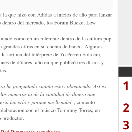
 la que hizo con Adidas a inicios de año para lanzar
as dentro del mercado, los Forum Bucket Low.
onado como en un referente dentro de la cultura pop
o grandes cifras en su cuenta de banco. Algunos
la fortuna del intérprete de
Yo Perreo Sola
era,
ones de dólares
, año en que publicó tres discos y
ias.
1
era he preguntado cuánto estoy obteniendo. Así es
 los números ni de la cantidad de dinero que
uería hacerlo y porque me llenaba
”, comentó
2
 colaboración con el músico Tommmy Torres, en
 productor.
3
e Bad Bunny más escuchadas