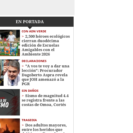
EN PORTADA
CON ADN VERDE
2,500 héroes ecológicos
cierran duodécima
edición de Escuelas
Amigables con el
Ambiente 2026
DECLARACIONES
"A vos te voy a dar una
lección": Procurador
Dagoberto Aspra revela
que JOH amenazó a la
PGR
SIN DAÑOS
Sismo de magnitud 4.4
se registra frente a las
costas de Omoa, Cortés
TRAGEDIA
Dos adultos mayores,
entre los heridos que