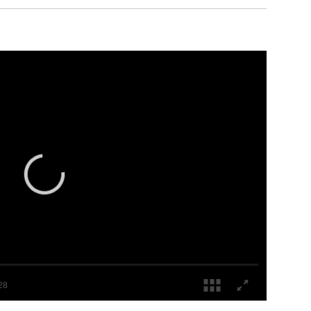
¿Cuánto dinero gana el guardaespaldas de Lionel Messi?
euko, el guardaespaldas de Lionel Messi?