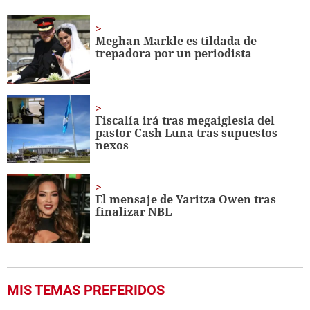
seconds
of
1
minute,
Meghan Markle es tildada de
37
trepadora por un periodista
seconds
Fiscalía irá tras megaiglesia del
pastor Cash Luna tras supuestos
nexos
El mensaje de Yaritza Owen tras
finalizar NBL
MIS TEMAS PREFERIDOS