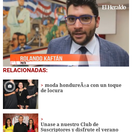
0
RELACIONADAS:
seconds
of
2
moda hondureÃ±a con un toque
minutes,
de locura
44
seconds
Unase a nuestro Club de
Suscriptores y disfrute el verano