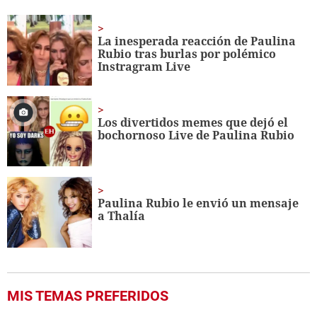
of
3
minutes,
La inesperada reacción de Paulina
6
Rubio tras burlas por polémico
seconds
Instragram Live
Los divertidos memes que dejó el
bochornoso Live de Paulina Rubio
Paulina Rubio le envió un mensaje
a Thalía
MIS TEMAS PREFERIDOS