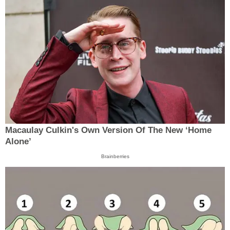
Macaulay Culkin's Own Version Of The New ‘Home
Alone’
Brainberries