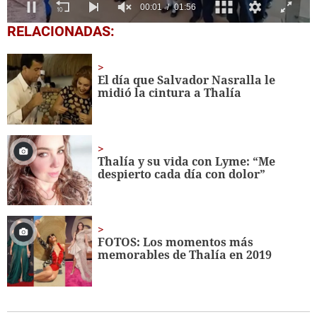
0
RELACIONADAS:
seconds
of
1
minute,
El día que Salvador Nasralla le
56
midió la cintura a Thalía
seconds
Thalía y su vida con Lyme: “Me
despierto cada día con dolor”
FOTOS: Los momentos más
memorables de Thalía en 2019