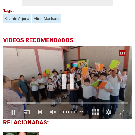
Tags:
Ricardo Arjona
Alicia Machado
VIDEOS RECOMENDADOS
0
RELACIONADAS:
seconds
of