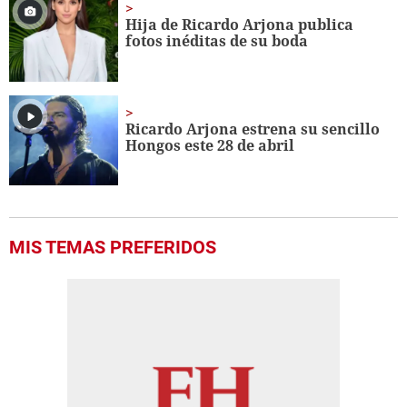
1
minute,
Hija de Ricardo Arjona publica
56
fotos inéditas de su boda
seconds
Ricardo Arjona estrena su sencillo
Hongos este 28 de abril
MIS TEMAS PREFERIDOS