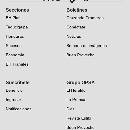
Secciones
Boletines
EH Plus
Cruzando Fronteras
Tegucigalpa
Conéctate
Honduras
Noticias
Sucesos
Semana en imágenes
Economía
Buen Provecho
EH Trámites
Opinión
Suscríbete
Grupo OPSA
EH Verifica
Beneficio
El Heraldo
Fotogalerías
Ingresar
La Prensa
Deportes
Notificaciones
Diez
Videos
Revista Estilo
Hondureños en el mundo
Buen Provecho