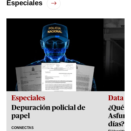
Especiales
seconds
Especiales
Data
Depuración policial de
¿Qué h
papel
Asfura
días?: 
CONNECTAS