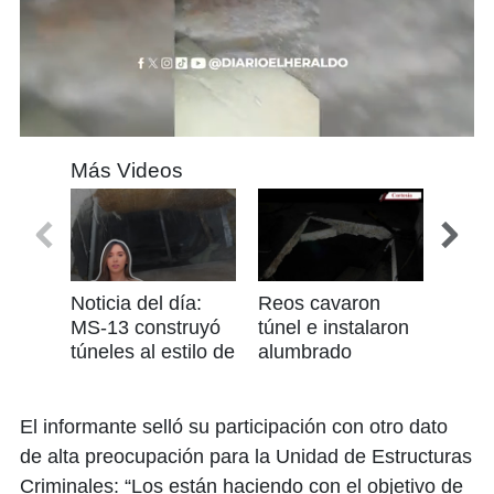
0
seconds
Más Videos
of
0
seconds
Noticia del día:
Reos cavaron
Imág
MS-13 construyó
túnel e instalaron
balac
túneles al estilo de
alumbrado
de T
“El Chapo” en
eléctrico en cárcel
cárcel de Támara
de Támara
El informante selló su participación con otro dato
de alta preocupación para la Unidad de Estructuras
Criminales: “Los están haciendo con el objetivo de