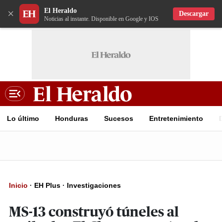
El Heraldo
×
Descargar
Noticias al instante. Disponible en Google y IOS
Lo último
Honduras
Sucesos
Entretenimiento
Inicio
·
EH Plus
·
Investigaciones
MS-13 construyó túneles al