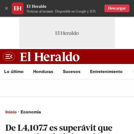
El Heraldo
×
Descargar
Noticias al instante. Disponible en Google y IOS
Lo último
Honduras
Sucesos
Entretenimiento
Inicio
·
Economía
De L4,107.7 es superávit que