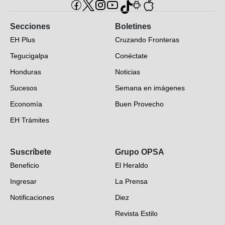
Secciones
Boletines
EH Plus
Cruzando Fronteras
Tegucigalpa
Conéctate
Honduras
Noticias
Sucesos
Semana en imágenes
Economía
Buen Provecho
EH Trámites
Opinión
Suscríbete
Grupo OPSA
EH Verifica
Beneficio
El Heraldo
Fotogalerías
Ingresar
La Prensa
Deportes
Notificaciones
Diez
Videos
Revista Estilo
Hondureños en el mundo