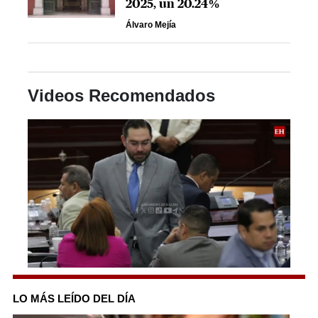
2025, un 20.24%
Álvaro Mejía
Videos Recomendados
0
seconds
of
LO MÁS LEÍDO DEL DÍA
3
minutes,