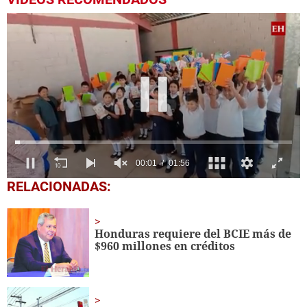
0
RELACIONADAS:
seconds
of
1
minute,
Honduras requiere del BCIE más de
56
$960 millones en créditos
seconds