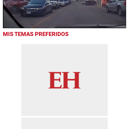
0
MIS TEMAS PREFERIDOS
seconds
of
44
seconds