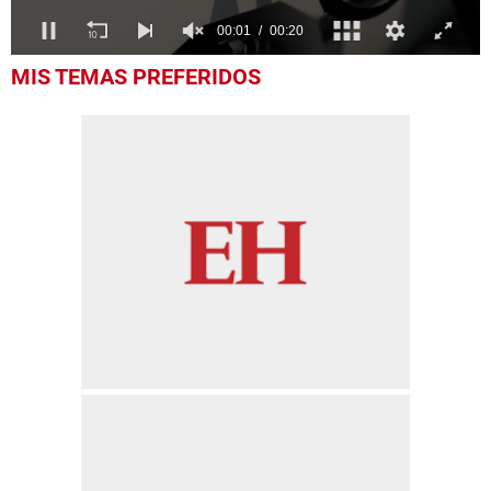
0
MIS TEMAS PREFERIDOS
seconds
of
19
seconds