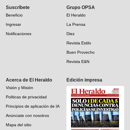
Suscríbete
Grupo OPSA
EH Verifica
Beneficio
El Heraldo
Fotogalerías
Ingresar
La Prensa
Deportes
Notificaciones
Diez
Videos
Revista Estilo
Hondureños en el mundo
Buen Provecho
Revista E&N
Suscripción
Acerca de El Heraldo
Edición impresa
Visión y Misión
Politicas de privacidad
Principios de aplicación de IA
Anúnciate con nosotros
Mapa del sitio