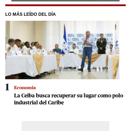
0
seconds
of
LO MÁS LEÍDO DEL DÍA
19
seconds
1
Economia
La Ceiba busca recuperar su lugar como polo
industrial del Caribe