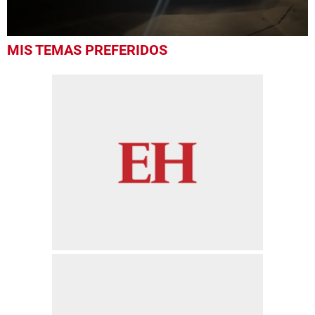
0
MIS TEMAS PREFERIDOS
seconds
of
52
seconds