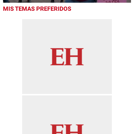
0
MIS TEMAS PREFERIDOS
seconds
of
23
seconds