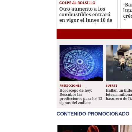
GOLPE AL BOLSILLO
¡Ba
Otro aumento a los
lup
combustibles entrará
cré
en vigor el lunes 10 de
fon
agosto en Honduras
PREDICCIONES
SUERTE
Horóscopo de hoy:
Hallan un bill
Descubre las
lotería millon
predicciones para los 12
basurero de It
signos del zodiaco
CONTENIDO PROMOCIONADO