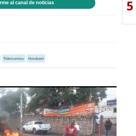
5
rme al canal de noticias
Fideicomiso
Hondutel