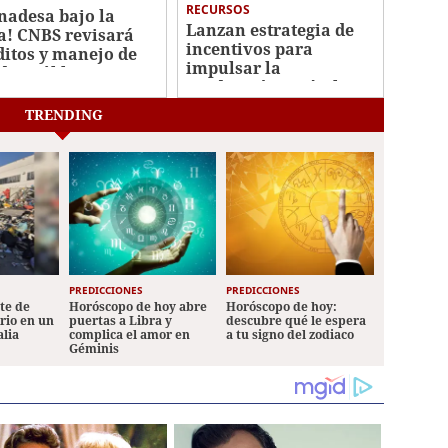
RECURSOS
nadesa bajo la
Lanzan estrategia de
a! CNBS revisará
incentivos para
ditos y manejo de
impulsar la
dos públicos
producción agrícola en
Honduras
TRENDING
PREDICCIONES
PREDICCIONES
ete de
Horóscopo de hoy abre
Horóscopo de hoy:
ario en un
puertas a Libra y
descubre qué le espera
alia
complica el amor en
a tu signo del zodiaco
Géminis