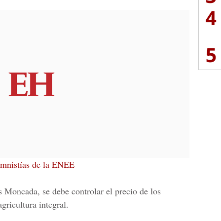
4
5
 amnistías de la ENEE
is Moncada
, se debe controlar el precio de los
agricultura integral.