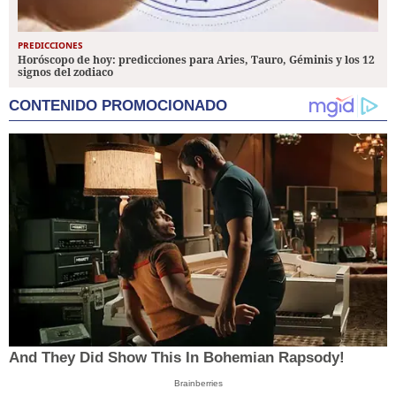
PREDICCIONES
Horóscopo de hoy: predicciones para Aries, Tauro, Géminis y los 12
signos del zodiaco
CONTENIDO PROMOCIONADO
And They Did Show This In Bohemian Rapsody!
Brainberries