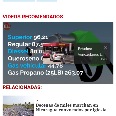
VIDEOS RECOMENDADOS
Próximo
Venezolanos temen alza de precio de combustibles y sus derivados
01:40
0
RELACIONADAS:
seconds
of
19
seconds
Decenas de miles marchan en
Nicaragua convocados por Iglesia