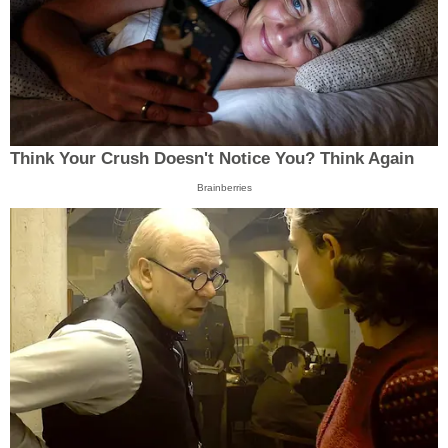
Think Your Crush Doesn't Notice You? Think Again
Brainberries