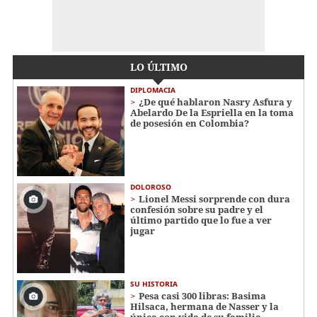
LO ÚLTIMO
DIPLOMACIA
¿De qué hablaron Nasry Asfura y
Abelardo De la Espriella en la toma
de posesión en Colombia?
DOLOROSO
Lionel Messi sorprende con dura
confesión sobre su padre y el
último partido que lo fue a ver
jugar
SU HISTORIA
Pesa casi 300 libras: Basima
Hilsaca, hermana de Nasser y la
única con vida de su familia