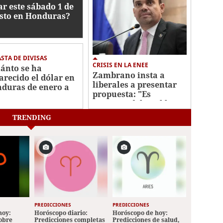
ar este sábado 1 de
sto en Honduras?
STA DE DIVISAS
CRISIS EN LA ENEE
ánto se ha
Zambrano insta a
arecido el dólar en
liberales a presentar
duras de enero a
propuesta: "Es
io 2026?
urgencia del pueblo"
TRENDING
PREDICCIONES
PREDICCIONES
hoy:
Horóscopo diario:
Horóscopo de hoy:
sobre
Predicciones completas
Predicciones de salud,