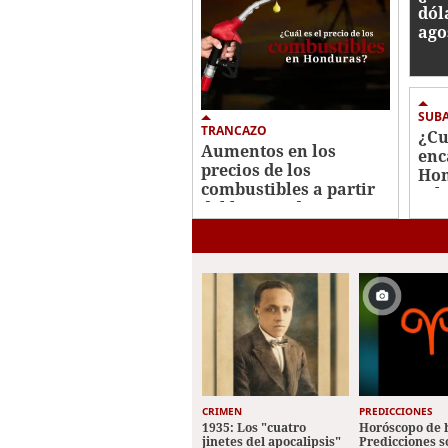
dól
ago
SUBA
TRANCAZO
¿Cu
Aumentos en los
enc
precios de los
Hon
combustibles a partir
jul
del lunes 3 de agosto:
alzas de hasta L3 y L6 ​​​​​​
CRIMEN
PREDICCIONES
1935: Los "cuatro
Horóscopo de 
jinetes del apocalipsis"
Predicciones 