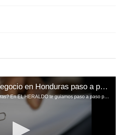
¿Cómo registrar tu negocio en Honduras paso a paso? Aquí te lo explicamos
¿Listo para emprender en Honduras? En EL HERALDO te guiamos paso a paso para que puedas registrar tu negocio y comenzar tu camino hacia el éxito.