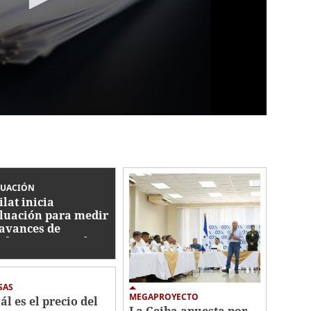
LUACIÓN
ilat inicia
luación para medir
 avances de
duras contra el
ado de activos
SAS
MEGAPROYECTO
ál es el precio del