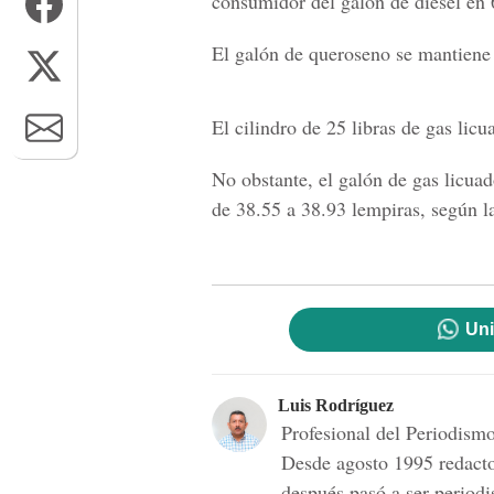
consumidor del galón de diésel en 
El galón de queroseno se mantiene
El cilindro de 25 libras de gas lic
No obstante, el galón de gas licuad
de 38.55 a 38.93 lempiras, según 
Uni
Luis Rodríguez
Profesional del Periodis
Desde agosto 1995 redac
después pasó a ser periodi