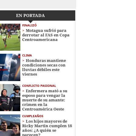
EN PORTADA
FINALIZÓ
Motagua sufrió para
derrotar al FAS en Copa
Centroamericana
CLIMA
Honduras mantiene
condiciones secas con
lluvias débiles este
viernes
CONFLICTO PASIONAL
Enfermera mató a su
esposo para vengar la
muerte de su amante:
crimen en la
Centroamérica Oeste
CUMPLEAÑOS
Los hijos mayores de
Ricky Martin cumplen 18
años: ¿A quién se
parecen?