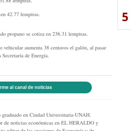
61.88 lempiras.
5
 en 42.77 lempiras.
uado propano se cotiza en 236.31 lempiras.
o vehicular aumenta 38 centavos el galón, al pasar
la
Secretaría de Energía.
rme al canal de noticias
mo graduado en Ciudad Universitaria-UNAH.
tor de noticias económicas en EL HERALDO y
sta-editor de las secciones de Economía y de