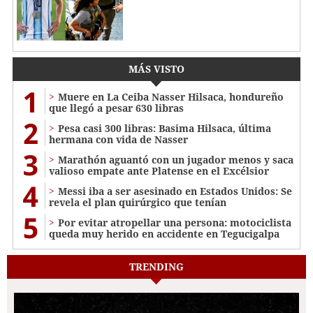
MÁS VISTO
1
Muere en La Ceiba Nasser Hilsaca, hondureño
que llegó a pesar 630 libras
2
Pesa casi 300 libras: Basima Hilsaca, última
hermana con vida de Nasser
3
Marathón aguantó con un jugador menos y saca
valioso empate ante Platense en el Excélsior
4
Messi iba a ser asesinado en Estados Unidos: Se
revela el plan quirúrgico que tenían
5
Por evitar atropellar una persona: motociclista
queda muy herido en accidente en Tegucigalpa
TRENDING