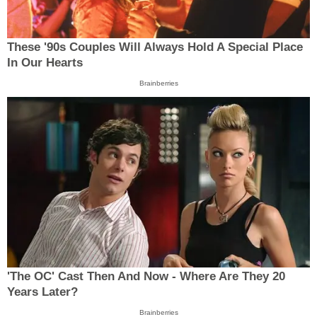
These '90s Couples Will Always Hold A Special Place
In Our Hearts
Brainberries
'The OC' Cast Then And Now - Where Are They 20
Years Later?
Brainberries