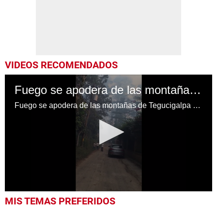
VIDEOS RECOMENDADOS
Fuego se apodera de las montañas de Tegucigalpa en Honduras
Fuego se apodera de las montañas de Tegucigalpa en Honduras
0
MIS TEMAS PREFERIDOS
seconds
of