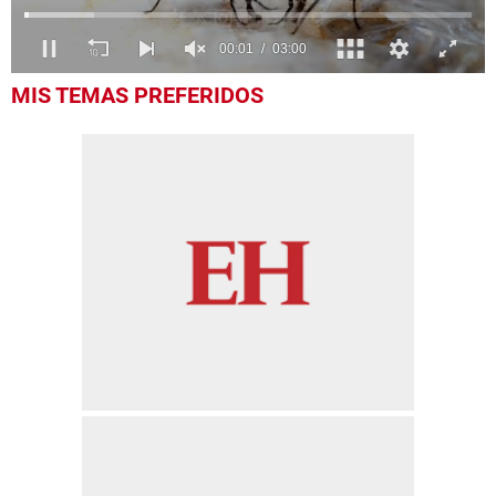
0
MIS TEMAS PREFERIDOS
seconds
of
3
minutes,
0