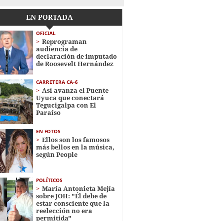
EN PORTADA
OFICIAL
Reprograman
audiencia de
declaración de imputado
de Roosevelt Hernández
CARRETERA CA-6
Así avanza el Puente
Uyuca que conectará
Tegucigalpa con El
Paraíso
EN FOTOS
Ellos son los famosos
más bellos en la música,
según People
POLÍTICOS
María Antonieta Mejía
sobre JOH: "Él debe de
estar consciente que la
reelección no era
permitida"