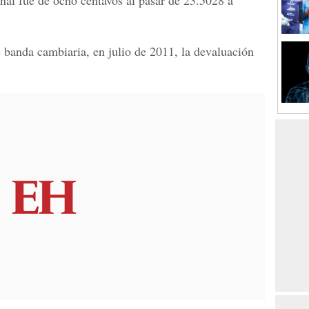
nal fue de ocho centavos al pasar de 23.5028 a
e banda cambiaria, en julio de 2011, la devaluación