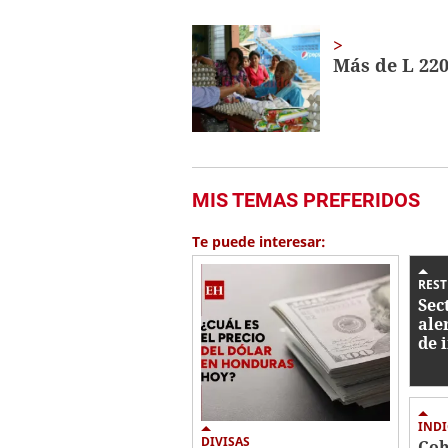
seconds
of
1
minute,
Más de L 220
38
seconds
Volume
0%
MIS TEMAS PREFERIDOS
Te puede interesar:
REST
Sec
ale
de 
pro
con
IND
DIVISAS
Coh