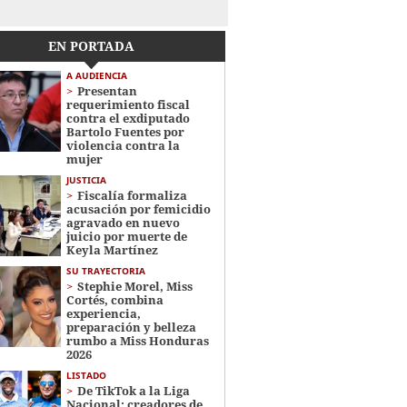
EN PORTADA
A AUDIENCIA
Presentan
requerimiento fiscal
contra el exdiputado
Bartolo Fuentes por
violencia contra la
mujer
JUSTICIA
Fiscalía formaliza
acusación por femicidio
agravado en nuevo
juicio por muerte de
Keyla Martínez
SU TRAYECTORIA
Stephie Morel, Miss
Cortés, combina
experiencia,
preparación y belleza
rumbo a Miss Honduras
2026
LISTADO
De TikTok a la Liga
Nacional: creadores de