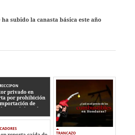
 ha subido la canasta básica este año
RICCIPON
tor privado en
rta por prohibición
importación de
ductos elaborados
 trabajo forzoso
ICADORES
TRANCAZO
ep reporta caída de