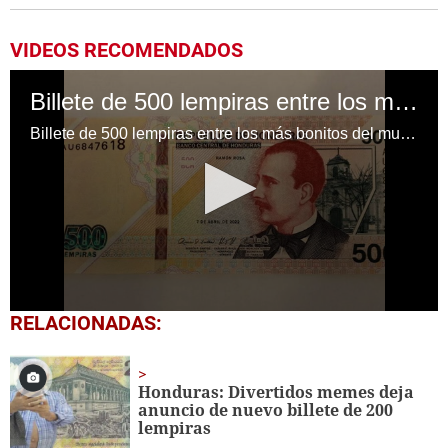
VIDEOS RECOMENDADOS
Billete de 500 lempiras entre los más bonitos del mundo en 2024
Billete de 500 lempiras entre los más bonitos del mundo en 2024
0
RELACIONADAS:
seconds
of
1
minute,
Honduras: Divertidos memes deja
1
anuncio de nuevo billete de 200
second
lempiras