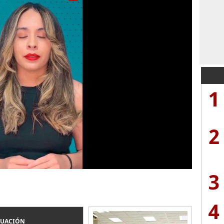
1
2
3
4
LUACIÓN