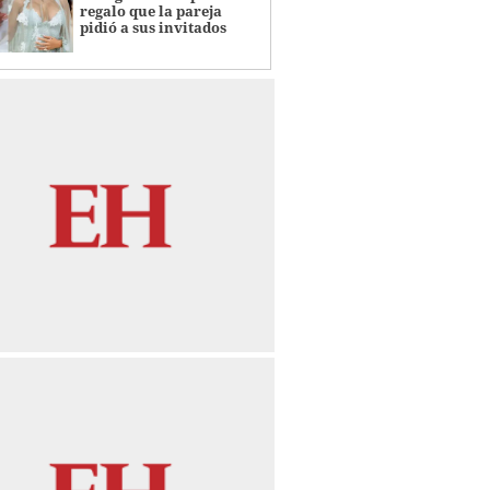
regalo que la pareja
pidió a sus invitados