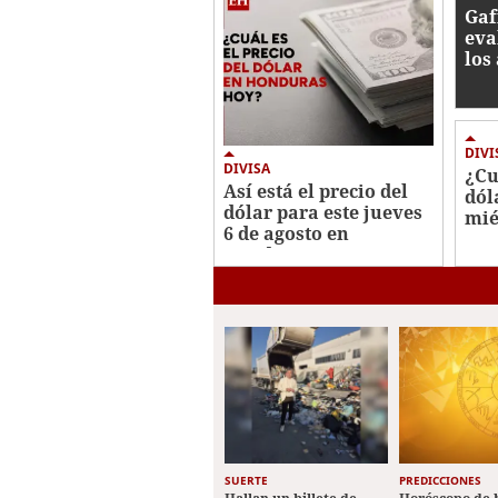
0%
Gaf
eva
los
Hon
lav
DIVI
DIVISA
¿Cu
Así está el precio del
dól
dólar para este jueves
mié
6 de agosto en
Est
Honduras
SUERTE
PREDICCIONES