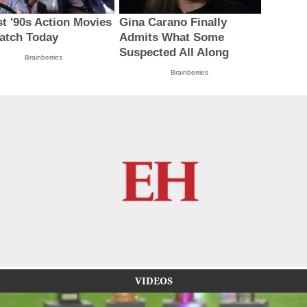
st '90s Action Movies
Gina Carano Finally
atch Today
Admits What Some
Suspected All Along
Brainberries
Brainberries
VIDEOS