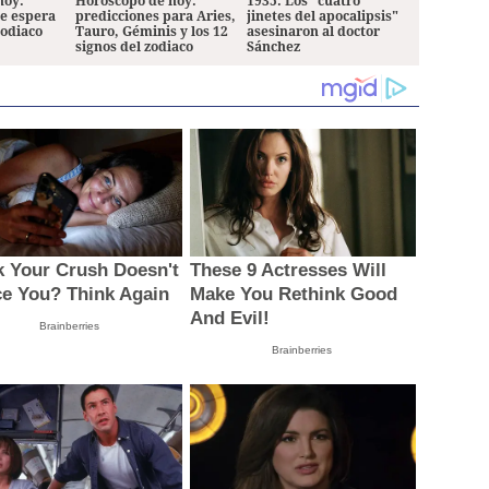
hoy:
Horóscopo de hoy:
1935: Los "cuatro
le espera
predicciones para Aries,
jinetes del apocalipsis"
zodiaco
Tauro, Géminis y los 12
asesinaron al doctor
signos del zodiaco
Sánchez
k Your Crush Doesn't
These 9 Actresses Will
ce You? Think Again
Make You Rethink Good
And Evil!
Brainberries
Brainberries