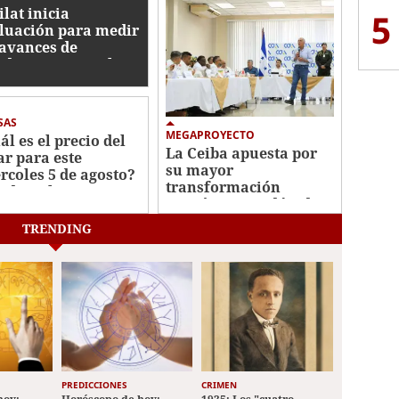
ilat inicia
5
luación para medir
 avances de
duras contra el
ado de activos
SAS
MEGAPROYECTO
ál es el precio del
La Ceiba apuesta por
ar para este
su mayor
rcoles 5 de agosto?
transformación
o dice el BCH
económica en décadas
TRENDING
PREDICCIONES
CRIMEN