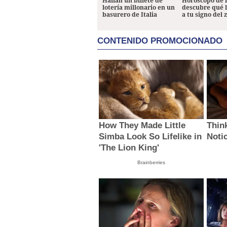
Hallan un billete de
Horóscopo de 
lotería millonario en un
descubre qué 
basurero de Italia
a tu signo del 
CONTENIDO PROMOCIONADO
How They Made Little
Thin
Simba Look So Lifelike in
Noti
'The Lion King'
Brainberries