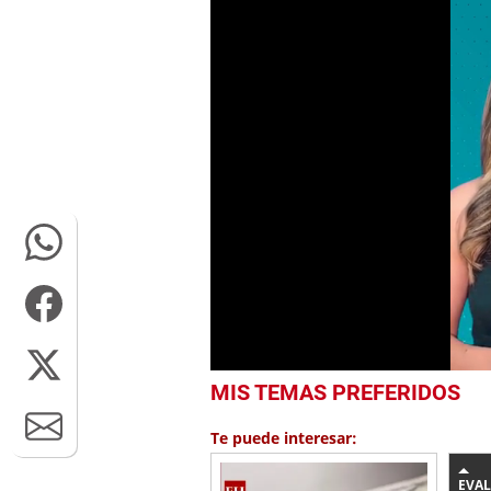
0
MIS TEMAS PREFERIDOS
seconds
of
1
Te puede interesar:
minute,
11
seconds
Volume
EVA