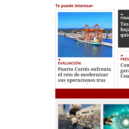
1
Te puede interesar:
minute,
56
seconds
Volume
FIN
0%
Tas
baj
qui
caí
PRÉ
EVALUACIÓN
Con
Puerto Cortés enfrenta
gar
el reto de modernizar
Cen
sus operaciones tras
Dom
caída en ranking