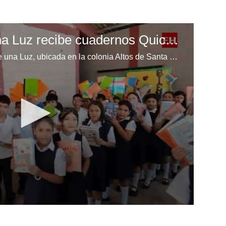
Escuela Enciende una Luz recibe cuadernos Quick, gracias a la Maratón del Saber
Los niños de la escuela Enciende una Luz, ubicada en la colonia Altos de Santa Rosa, al sur de Tegucigalpa, recibieron cuadernos Quick como parte de la Campaña Maratón del Saber.