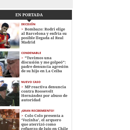
EN PORTADA
DECISIÓN
Bombazo: Rodri elige
al Barcelona y enfría su
posible llegada al Real
Madrid
CONDENABLE
"Tuvimos una
discusión y me golpeó":
padre denuncia agresión
de su hijo en La Ceiba
NUEVO CASO
MP reactiva denuncia
contra Roosevelt
Hernández por abuso de
autoridad
¡GRAN RECIBIMIENTO!
Colo Colo presenta a
‘Vozinha’, el arquero
que aterrizó como
refuerzo de lujo en Chile