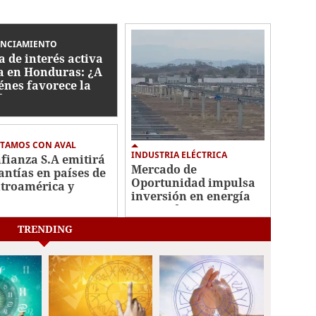
ANCIAMIENTO
a de interés activa
a en Honduras: ¿A
énes favorece la
da?
STAMOS CON AVAL
INDUSTRIA ELÉCTRICA
fianza S.A emitirá
Mercado de
antías en países de
Oportunidad impulsa
troamérica y
inversión en energía
inicana
en Honduras
TRENDING