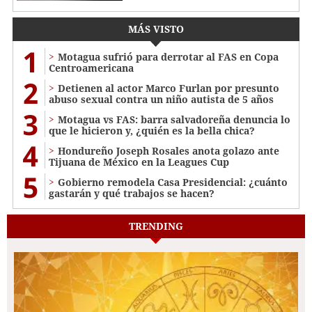
MÁS VISTO
1
Motagua sufrió para derrotar al FAS en Copa
Centroamericana
2
Detienen al actor Marco Furlan por presunto
abuso sexual contra un niño autista de 5 años
3
Motagua vs FAS: barra salvadoreña denuncia lo
que le hicieron y, ¿quién es la bella chica?
4
Hondureño Joseph Rosales anota golazo ante
Tijuana de México en la Leagues Cup
5
Gobierno remodela Casa Presidencial: ¿cuánto
gastarán y qué trabajos se hacen?
TRENDING