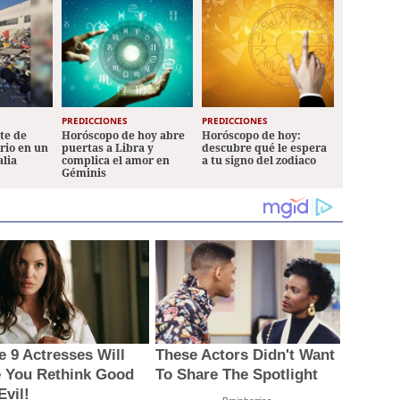
PREDICCIONES
PREDICCIONES
ete de
Horóscopo de hoy abre
Horóscopo de hoy:
ario en un
puertas a Libra y
descubre qué le espera
alia
complica el amor en
a tu signo del zodiaco
Géminis
e 9 Actresses Will
These Actors Didn't Want
 You Rethink Good
To Share The Spotlight
Evil!