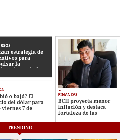
URSOS
zan estrategia de
entivos para
ulsar la
ducción agrícola en
nduras
SA
FINANZAS
bió o bajó? El
BCH proyecta menor
cio del dólar para
inflación y destaca
e viernes 7 de
fortaleza de las
sto
reservas
internacionales
TRENDING