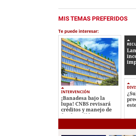
MIS TEMAS PREFERIDOS
Te puede interesar:
REC
Lan
inc
imp
pro
Ho
DIVI
INTERVENCIÓN
¿Su
¡Banadesa bajo la
pre
lupa! CNBS revisará
est
créditos y manejo de
ago
fondos públicos