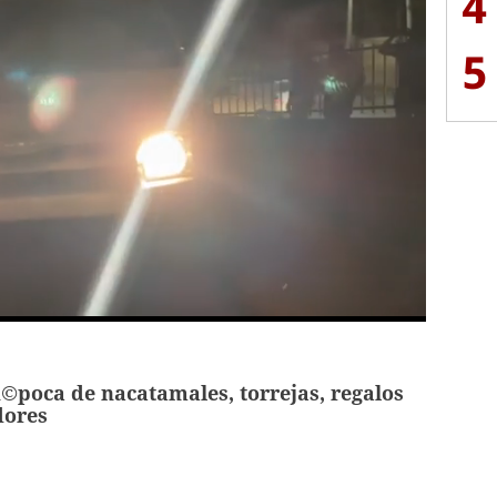
4
5
©poca de nacatamales, torrejas, regalos
dores