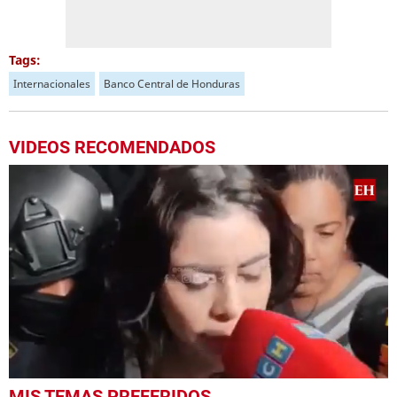
Tags:
Internacionales
Banco Central de Honduras
VIDEOS RECOMENDADOS
0
MIS TEMAS PREFERIDOS