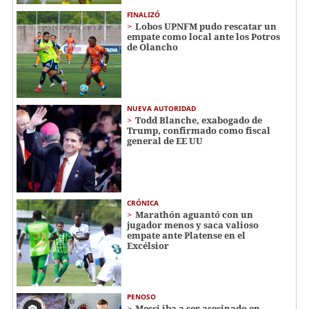
FINALIZÓ
Lobos UPNFM pudo rescatar un
empate como local ante los Potros
de Olancho
NUEVA AUTORIDAD
Todd Blanche, exabogado de
Trump, confirmado como fiscal
general de EE UU
CRÓNICA
Marathón aguantó con un
jugador menos y saca valioso
empate ante Platense en el
Excélsior
PENOSO
Messi iba a ser asesinado en