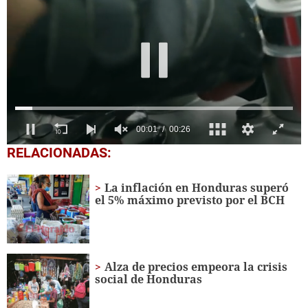
0
RELACIONADAS:
seconds
of
26
La inflación en Honduras superó
seconds
el 5% máximo previsto por el BCH
Alza de precios empeora la crisis
social de Honduras