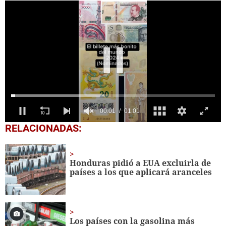
0
RELACIONADAS:
seconds
of
1
minute,
Honduras pidió a EUA excluirla de
1
países a los que aplicará aranceles
second
Los países con la gasolina más