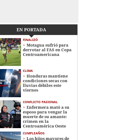
EN PORTADA
FINALIZÓ
Motagua sufrió para
derrotar al FAS en Copa
Centroamericana
CLIMA
Honduras mantiene
condiciones secas con
lluvias débiles este
viernes
CONFLICTO PASIONAL
Enfermera mató a su
esposo para vengar la
muerte de su amante:
crimen en la
Centroamérica Oeste
CUMPLEAÑOS
Los hijos mayores de