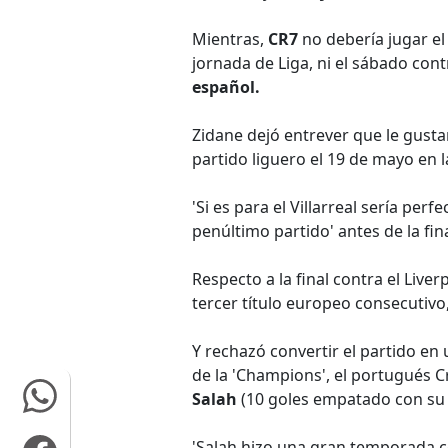
Mientras,
CR7
no debería jugar el
jornada de Liga, ni el sábado cont
español.
Zidane dejó entrever que le gusta
partido liguero el 19 de mayo en l
'Si es para el Villarreal sería per
penúltimo partido' antes de la fina
Respecto a la final contra el Liver
tercer título europeo consecutivo,
Y rechazó convertir el partido en
de la 'Champions', el portugués Cr
Salah
(10 goles empatado con su
'Salah hizo una gran temporada c