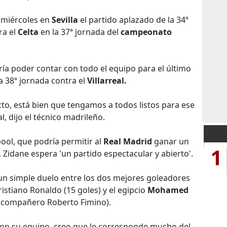
 miércoles en
Sevilla
el partido aplazado de la 34ª
ra el
Celta
en la 37ª jornada del
campeonato
ría poder contar con todo el equipo para el último
a 38ª jornada contra el
Villarreal.
fecto, está bien que tengamos a todos listos para ese
l, dijo el técnico madrileño.
pool, que podría permitir al
Real Madrid
ganar un
1
 Zidane espera 'un partido espectacular y abierto'.
 un simple duelo entre los dos mejores goleadores
istiano Ronaldo (15 goles) y el egipcio
Mohamed
 compañero Roberto Fimino).
on su equipo, creo que le corresponde mucho del