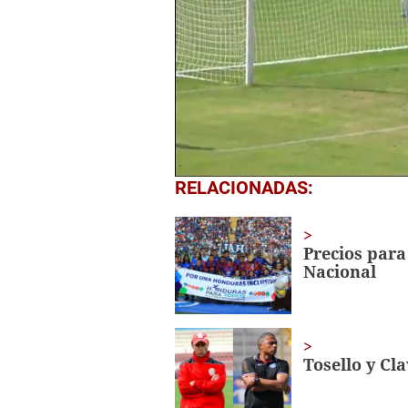
0
RELACIONADAS:
seconds
of
52
seconds
Volume
Precios para
0%
Nacional
Tosello y Cl