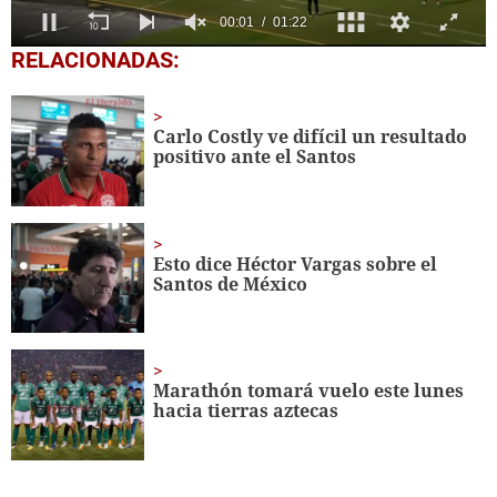
0
RELACIONADAS:
seconds
of
1
minute,
Carlo Costly ve difícil un resultado
22
positivo ante el Santos
seconds
Esto dice Héctor Vargas sobre el
Santos de México
Marathón tomará vuelo este lunes
hacia tierras aztecas