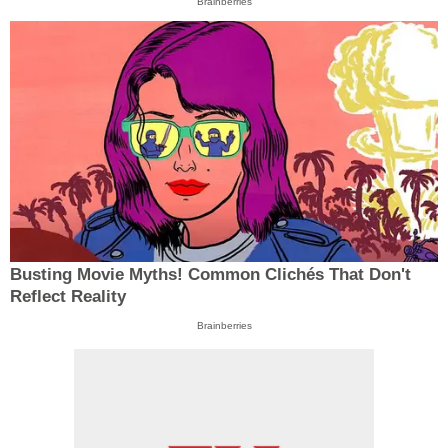
Brainberries
Busting Movie Myths! Common Clichés That Don't
Reflect Reality
Brainberries