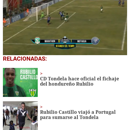
0
RELACIONADAS:
seconds
of
29
seconds
CD Tondela hace oficial el fichaje
del hondureño Rubilio
Rubilio Castillo viajó a Portugal
para sumarse al Tondela