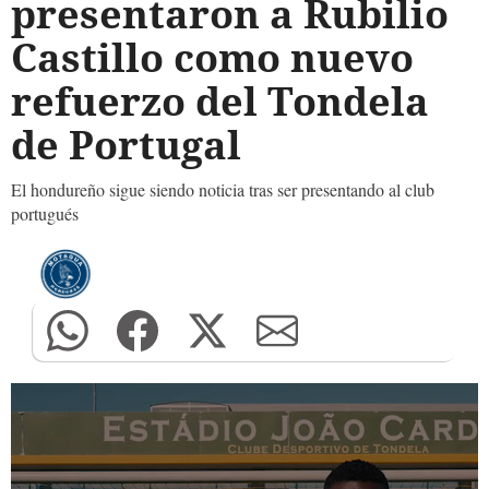
presentaron a Rubilio
Castillo como nuevo
refuerzo del Tondela
de Portugal
El hondureño sigue siendo noticia tras ser presentando al club
portugués
0
seconds
of
0
seconds