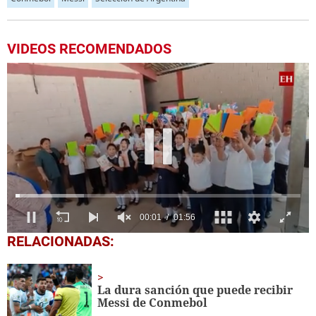
VIDEOS RECOMENDADOS
0
RELACIONADAS:
seconds
of
1
minute,
La dura sanción que puede recibir
56
Messi de Conmebol
seconds