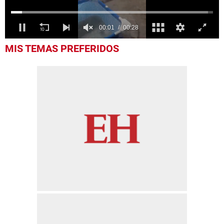
0
MIS TEMAS PREFERIDOS
of
28
seconds