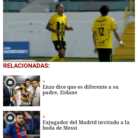
0
RELACIONADAS:
seconds
of
1
minute,
Enzo dice que es diferente a su
11
padre, Zidane
seconds
Exjugador del Madrid invitado a la
boda de Messi