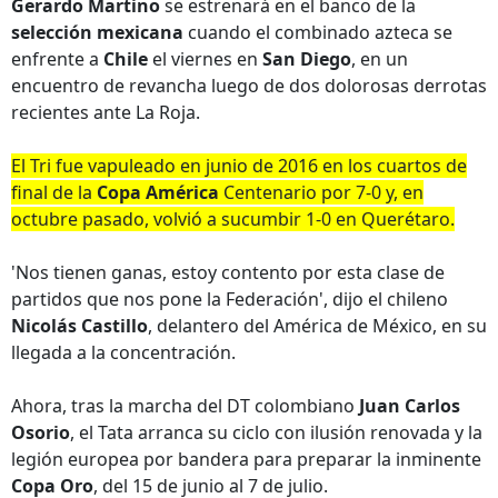
Gerardo Martino
se estrenará en el banco de la
selección mexicana
cuando el combinado azteca se
enfrente a
Chile
el viernes en
San Diego
, en un
encuentro de revancha luego de dos dolorosas derrotas
recientes ante La Roja.
El Tri fue vapuleado en junio de 2016 en los cuartos de
final de la
Copa América
Centenario por 7-0 y, en
octubre pasado, volvió a sucumbir 1-0 en Querétaro.
'Nos tienen ganas, estoy contento por esta clase de
partidos que nos pone la Federación', dijo el chileno
Nicolás Castillo
, delantero del América de México, en su
llegada a la concentración.
Ahora, tras la marcha del DT colombiano
Juan Carlos
Osorio
, el Tata arranca su ciclo con ilusión renovada y la
legión europea por bandera para preparar la inminente
Copa Oro
, del 15 de junio al 7 de julio.