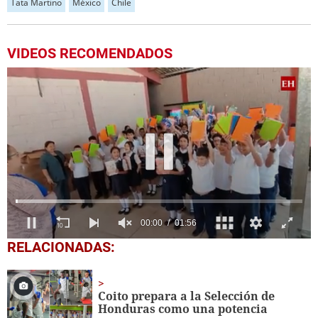
Tata Martino
México
Chile
VIDEOS RECOMENDADOS
0
RELACIONADAS:
seconds
of
1
minute,
Coito prepara a la Selección de
56
Honduras como una potencia
seconds